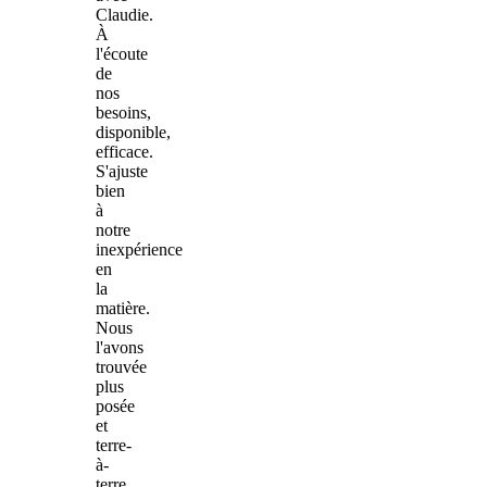
Claudie.
À
l'écoute
de
nos
besoins,
disponible,
efficace.
S'ajuste
bien
à
notre
inexpérience
en
la
matière.
Nous
l'avons
trouvée
plus
posée
et
terre-
à-
terre,