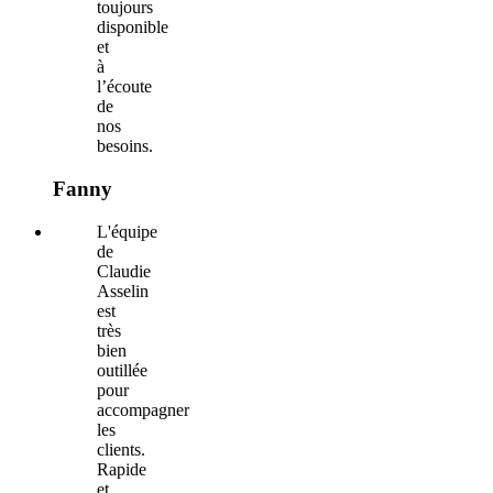
toujours
disponible
et
à
l’écoute
de
nos
besoins.
Fanny
L'équipe
de
Claudie
Asselin
est
très
bien
outillée
pour
accompagner
les
clients.
Rapide
et