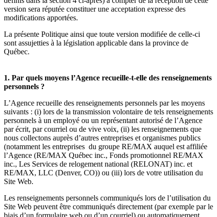
définis dans la section 4 ci-après) à compter de la réception de cette
version sera réputée constituer une acceptation expresse des
modifications apportées.
La présente Politique ainsi que toute version modifiée de celle-ci
sont assujetties à la législation applicable dans la province de
Québec.
1. Par quels moyens l’Agence recueille-t-elle des renseignements
personnels ?
L’Agence recueille des renseignements personnels par les moyens
suivants : (i) lors de la transmission volontaire de tels renseignements
personnels à un employé ou un représentant autorisé de l’Agence
par écrit, par courriel ou de vive voix, (ii) les renseignements que
nous collectons auprès d’autres entreprises et organismes publics
(notamment les entreprises du groupe RE/MAX auquel est affiliée
l’Agence (RE/MAX Québec inc., Fonds promotionnel RE/MAX
inc., Les Services de relogement national (RELONAT) inc. et
RE/MAX, LLC (Denver, CO)) ou (iii) lors de votre utilisation du
Site Web.
Les renseignements personnels communiqués lors de l’utilisation du
Site Web peuvent être communiqués directement (par exemple par le
biais d’un formulaire web ou d’un courriel) ou automatiquement