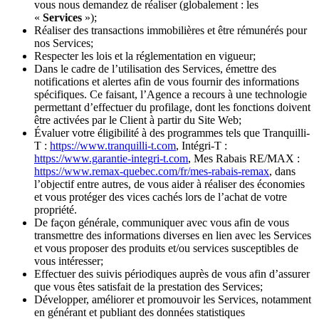
vous nous demandez de réaliser (globalement : les
«
Services
»);
Réaliser des transactions immobilières et être rémunérés pour
nos Services;
Respecter les lois et la réglementation en vigueur;
Dans le cadre de l’utilisation des Services, émettre des
notifications et alertes afin de vous fournir des informations
spécifiques. Ce faisant, l’Agence a recours à une technologie
permettant d’effectuer du profilage, dont les fonctions doivent
être activées par le Client à partir du Site Web;
Évaluer votre éligibilité à des programmes tels que Tranquilli-
T :
https://www.tranquilli-t.com
, Intégri-T :
https://www.garantie-integri-t.com
, Mes Rabais RE/MAX :
https://www.remax-quebec.com/fr/mes-rabais-remax
, dans
l’objectif entre autres, de vous aider à réaliser des économies
et vous protéger des vices cachés lors de l’achat de votre
propriété.
De façon générale, communiquer avec vous afin de vous
transmettre des informations diverses en lien avec les Services
et vous proposer des produits et/ou services susceptibles de
vous intéresser;
Effectuer des suivis périodiques auprès de vous afin d’assurer
que vous êtes satisfait de la prestation des Services;
Développer, améliorer et promouvoir les Services, notamment
en générant et publiant des données statistiques