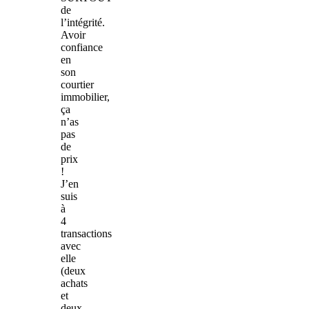
de
l’intégrité.
Avoir
confiance
en
son
courtier
immobilier,
ça
n’as
pas
de
prix
!
J’en
suis
à
4
transactions
avec
elle
(deux
achats
et
deux