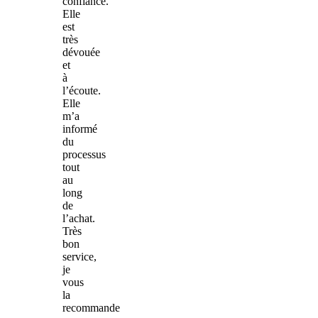
confiance.
Elle
est
très
dévouée
et
à
l’écoute.
Elle
m’a
informé
du
processus
tout
au
long
de
l’achat.
Très
bon
service,
je
vous
la
recommande