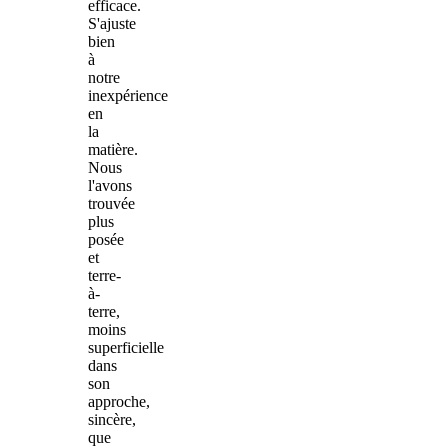
efficace.
S'ajuste
bien
à
notre
inexpérience
en
la
matière.
Nous
l'avons
trouvée
plus
posée
et
terre-
à-
terre,
moins
superficielle
dans
son
approche,
sincère,
que